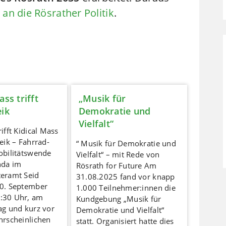
an die Rösrather Politik
.
ass trifft
„Musik für
eik
Demokratie und
Vielfalt“
ifft Kidical Mass
eik – Fahrrad-
“ Musik für Demokratie und
obilitätswende
Vielfalt“ – mit Rede von
nda im
Rösrath for Future Am
eramt Seid
31.08.2025 fand vor knapp
0. September
1.000 Teilnehmer:innen die
:30 Uhr, am
Kundgebung „Musik für
ag und kurz vor
Demokratie und Vielfalt“
hrscheinlichen
statt. Organisiert hatte dies