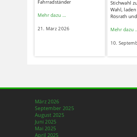
Fahrradständer
Stichwahl z
Wahl, laden
Mehr dazu …
Rösrath und
21. März 2026
Mehr dazu 
10. Septem
März 2026
September 2025
August 2025
Juni 2025
Mai 2025
April 2025