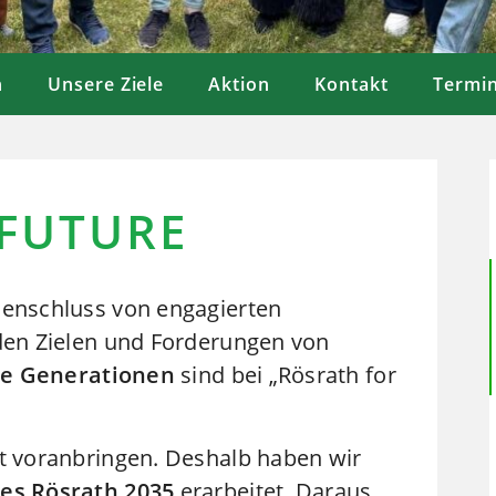
n
Unsere Ziele
Aktion
Kontakt
Termi
 FUTURE
menschluss von engagierten
 den Zielen und Forderungen von
le Generationen
sind bei „Rösrath for
rt voranbringen. Deshalb haben wir
les Rösrath 2035
erarbeitet. Daraus