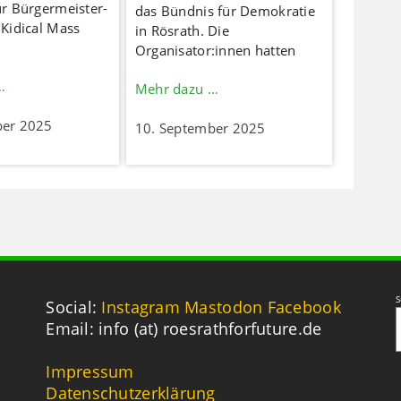
ur Bürgermeister-
das Bündnis für Demokratie
 Kidical Mass
in Rösrath. Die
Organisator:innen hatten
…
Mehr dazu …
ber 2025
10. September 2025
S
Social:
Instagram
Mastodon
Facebook
Email: info (at) roesrathforfuture.de
Impressum
Datenschutzerklärung